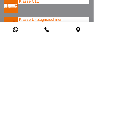
Klasse C1E
Klasse L - Zugmaschinen
Klasse T - Landwirtschaftl. Zugmaschinen
KONTAKTIERE UNS
STARTSEITE
iN Fahrschule​ GmbH​ • Wasserstraße 10 • 78166
Donaueschingen • Mobil
0162 18 72 639
• Tel
0771
17
51 60 36
•
info(at)in-fahrschule.de
Datenschutz
Impressum